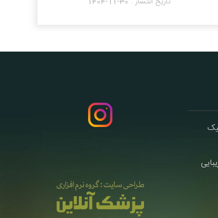
تاریخ انتشار :
1404-11-30
یبایی