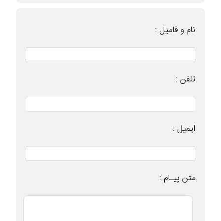
نام و فامیل :
تلفن :
ایمیل :
متن پیـام :