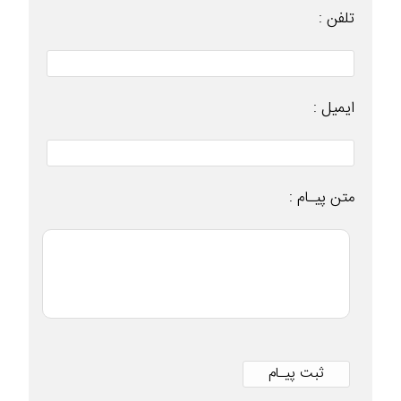
تلفن :
ایمیل :
متن پیـام :