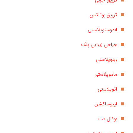
تزریق چربی
تزریق بوتاکس
ابدومینوپلاستی
جراحی زیبایی پلک
رینوپلاستی
ماموپلاستی
اتوپلاستی
لیپوساکشن
بوکال فت