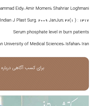
ammad Eidy، Amir Momeni، Shahriar Loghmani
Indian J Plast Surg. 2009 JanJun; 42(1 ) : 1317
Serum phosphate level in burn patients
n University of Medical Sciences، Isfahan، Iran
برای کسب آگاهی درباره