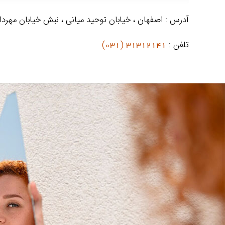
آدرس : اصفهان ، خیابان توحید میانی ، نبش خیابان مهردا
تلفن :
31312141 (031)