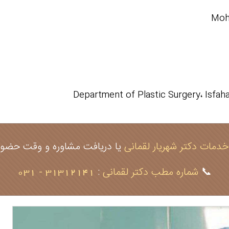
Moh
Department of Plastic Surgery، Isfaha
خدمات دکتر شهریار لقمانی
یا دریافت مشاوره و وقت حضوری
📞
شماره مطب دکتر لقمانی
:
31312141 - 031